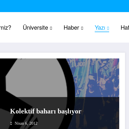
imiz?
Üniversite
Haber
Yazı
Haf
Kolektif baharı başlıyor
Nisan 6, 2012