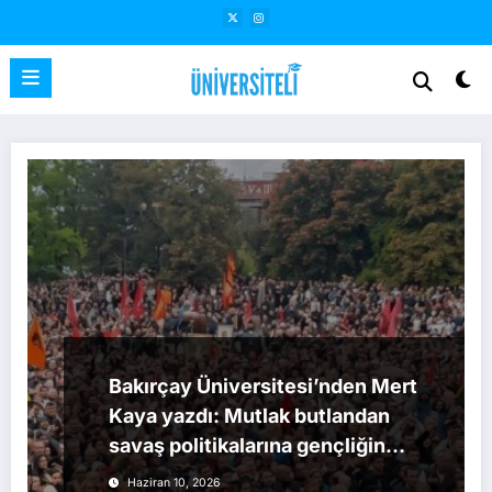
İçeriğe
atla
Bakırçay Üniversitesi’nden Mert
Kaya yazdı: Mutlak butlandan
savaş politikalarına gençliğin
rolü
Haziran 10, 2026