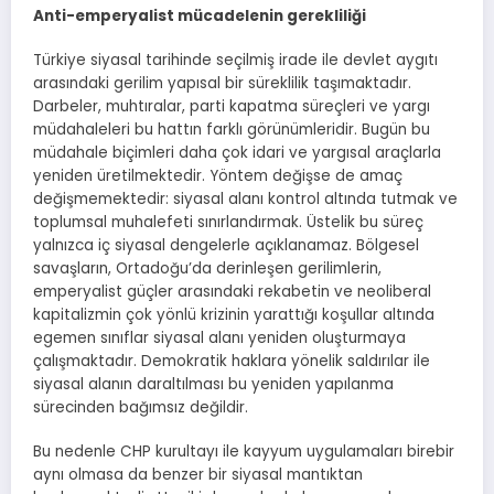
Anti-emperyalist mücadelenin gerekliliği
Türkiye siyasal tarihinde seçilmiş irade ile devlet aygıtı
arasındaki gerilim yapısal bir süreklilik taşımaktadır.
Darbeler, muhtıralar, parti kapatma süreçleri ve yargı
müdahaleleri bu hattın farklı görünümleridir. Bugün bu
müdahale biçimleri daha çok idari ve yargısal araçlarla
yeniden üretilmektedir. Yöntem değişse de amaç
değişmemektedir: siyasal alanı kontrol altında tutmak ve
toplumsal muhalefeti sınırlandırmak. Üstelik bu süreç
yalnızca iç siyasal dengelerle açıklanamaz. Bölgesel
savaşların, Ortadoğu’da derinleşen gerilimlerin,
emperyalist güçler arasındaki rekabetin ve neoliberal
kapitalizmin çok yönlü krizinin yarattığı koşullar altında
egemen sınıflar siyasal alanı yeniden oluşturmaya
çalışmaktadır. Demokratik haklara yönelik saldırılar ile
siyasal alanın daraltılması bu yeniden yapılanma
sürecinden bağımsız değildir.
Bu nedenle CHP kurultayı ile kayyum uygulamaları birebir
aynı olmasa da benzer bir siyasal mantıktan