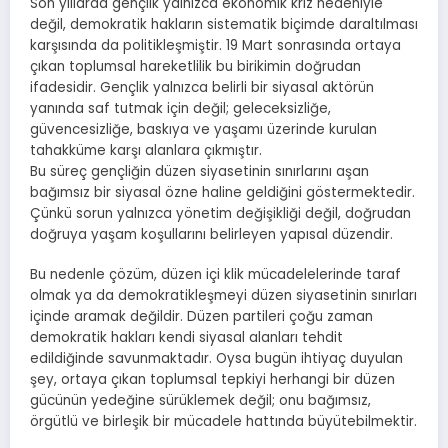
Son yıllarda gençlik yalnızca ekonomik kriz nedeniyle
değil, demokratik hakların sistematik biçimde daraltılması
karşısında da politikleşmiştir. 19 Mart sonrasında ortaya
çıkan toplumsal hareketlilik bu birikimin doğrudan
ifadesidir. Gençlik yalnızca belirli bir siyasal aktörün
yanında saf tutmak için değil; geleceksizliğe,
güvencesizliğe, baskıya ve yaşamı üzerinde kurulan
tahakküme karşı alanlara çıkmıştır.
Bu süreç gençliğin düzen siyasetinin sınırlarını aşan
bağımsız bir siyasal özne haline geldiğini göstermektedir.
Çünkü sorun yalnızca yönetim değişikliği değil, doğrudan
doğruya yaşam koşullarını belirleyen yapısal düzendir.
Bu nedenle çözüm, düzen içi klik mücadelelerinde taraf
olmak ya da demokratikleşmeyi düzen siyasetinin sınırları
içinde aramak değildir. Düzen partileri çoğu zaman
demokratik hakları kendi siyasal alanları tehdit
edildiğinde savunmaktadır. Oysa bugün ihtiyaç duyulan
şey, ortaya çıkan toplumsal tepkiyi herhangi bir düzen
gücünün yedeğine sürüklemek değil; onu bağımsız,
örgütlü ve birleşik bir mücadele hattında büyütebilmektir.