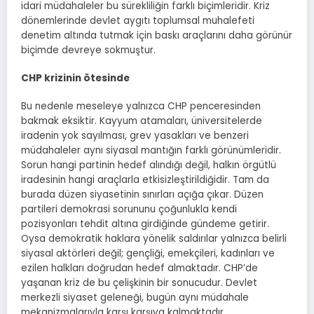
idari müdahaleler bu sürekliliğin farklı biçimleridir. Kriz
dönemlerinde devlet aygıtı toplumsal muhalefeti
denetim altında tutmak için baskı araçlarını daha görünür
biçimde devreye sokmuştur.
CHP krizinin ötesinde
Bu nedenle meseleye yalnızca CHP penceresinden
bakmak eksiktir. Kayyum atamaları, üniversitelerde
iradenin yok sayılması, grev yasakları ve benzeri
müdahaleler aynı siyasal mantığın farklı görünümleridir.
Sorun hangi partinin hedef alındığı değil, halkın örgütlü
iradesinin hangi araçlarla etkisizleştirildiğidir. Tam da
burada düzen siyasetinin sınırları açığa çıkar. Düzen
partileri demokrasi sorununu çoğunlukla kendi
pozisyonları tehdit altına girdiğinde gündeme getirir.
Oysa demokratik haklara yönelik saldırılar yalnızca belirli
siyasal aktörleri değil; gençliği, emekçileri, kadınları ve
ezilen halkları doğrudan hedef almaktadır. CHP’de
yaşanan kriz de bu çelişkinin bir sonucudur. Devlet
merkezli siyaset geleneği, bugün aynı müdahale
mekanizmalarıyla karşı karşıya kalmaktadır.