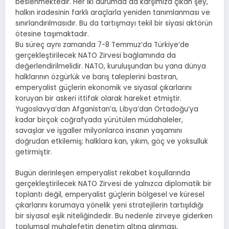
beslenmektedir. Her iki durumda da karşımıza çıkan şey,
halkın iradesinin farklı araçlarla yeniden tanımlanması ve
sınırlandırılmasıdır. Bu da tartışmayı tekil bir siyasi aktörün
ötesine taşımaktadır.
Bu süreç aynı zamanda 7-8 Temmuz’da Türkiye’de
gerçekleştirilecek NATO Zirvesi bağlamında da
değerlendirilmelidir. NATO, kuruluşundan bu yana dünya
halklarının özgürlük ve barış taleplerini bastıran,
emperyalist güçlerin ekonomik ve siyasal çıkarlarını
koruyan bir askeri ittifak olarak hareket etmiştir.
Yugoslavya’dan Afganistan’a, Libya’dan Ortadoğu’ya
kadar birçok coğrafyada yürütülen müdahaleler,
savaşlar ve işgaller milyonlarca insanın yaşamını
doğrudan etkilemiş; halklara kan, yıkım, göç ve yoksulluk
getirmiştir.
Bugün derinleşen emperyalist rekabet koşullarında
gerçekleştirilecek NATO Zirvesi de yalnızca diplomatik bir
toplantı değil, emperyalist güçlerin bölgesel ve küresel
çıkarlarını korumaya yönelik yeni stratejilerin tartışıldığı
bir siyasal eşik niteliğindedir. Bu nedenle zirveye giderken
toplumsal muhalefetin denetim altına alınması,