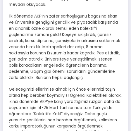
meydan okuyacak.
İlk dönemde AKP’nin zafer sarhoşluğunu boğazına tıkan
ve üniversite gençliğini gericilik ve piyasacılık karşısında
en dinamik özne olarak temsil eden Kolektif’i
güçlendirme zamanı geldi! Köşeye sıkıştırdık, çaresiz
bıraktık, kürsü diplerine, şemsiyelerin arkasına saklanmak
zorunda bıraktık. Metropolleri dar edip, 8 arama
noktasıyla korunan Erzurum’a kadar kaçırdık. Pes ettirdik,
geri adım attırdık, üniversiteye yerleştirilmek istenen
polis karakollarını engelledik, öğrencilerin barınma,
beslenme, ulaşım gibi önemli sorunlarını gündemlerine
zorla aldırdık. Bunların hepsi başlangıç.
Geleceğimizi ellerimize almak için önce ellerimizi taşın
altına hep beraber koymalıyız! Öğrenci Kolektifleri olarak,
ikinci dönemde AKP’ye karşı yarattığımız rüzgârı daha da
büyütmek için 14-25 Mart tarihlerinde tüm Türkiye’de
öğrencilere “Kolektife Katıl” diyeceğiz. Daha güçlü
yumurta şenliklerini hep beraber örgütlemek, zalimlerin
korku imparatorluğunun karşısında örgütlenmek,