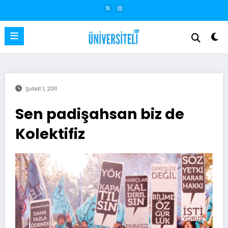
İçeriğe
atla
Şubat 1, 2011
Sen padişahsan biz de
Kolektifiz