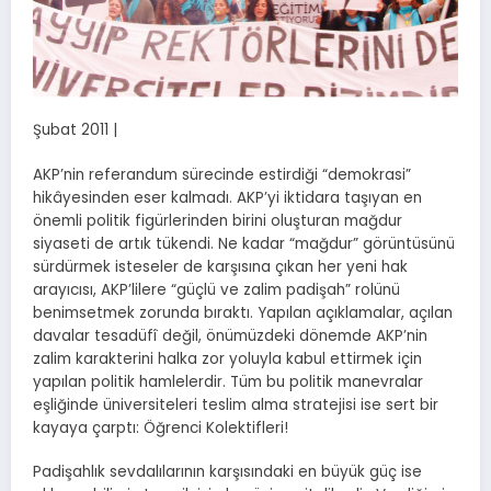
Şubat 2011 |
AKP’nin referandum sürecinde estirdiği “demokrasi”
hikâyesinden eser kalmadı. AKP’yi iktidara taşıyan en
önemli politik figürlerinden birini oluşturan mağdur
siyaseti de artık tükendi. Ne kadar “mağdur” görüntüsünü
sürdürmek isteseler de karşısına çıkan her yeni hak
arayıcısı, AKP’lilere “güçlü ve zalim padişah” rolünü
benimsetmek zorunda bıraktı. Yapılan açıklamalar, açılan
davalar tesadüfî değil, önümüzdeki dönemde AKP’nin
zalim karakterini halka zor yoluyla kabul ettirmek için
yapılan politik hamlelerdir. Tüm bu politik manevralar
eşliğinde üniversiteleri teslim alma stratejisi ise sert bir
kayaya çarptı: Öğrenci Kolektifleri!
Padişahlık sevdalılarının karşısındaki en büyük güç ise