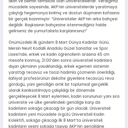
aklın ve bilimin temsilcisi olan üniversitelilerdir. Verdiğimiz
mücadele sayesinde, AKP’nin üniversitelerde yaratmaya
çalıştığı hegemonya kırılmış ve dostun düşmanın kafasına
bir gerçek kazınmıştır: “Üniversiteler AKP’nin arka bahçesi
değildir. Başkasının bahçesine istenmediğiniz halde
gelirseniz de yumurtalarla karşılanırsınız!”
Önümüzdeki ilk gündem 8 Mart Dünya Kadınlar Günü.
Mersin Nevit Kodallı Anadolu Güzel Sanatlar ve Spor
Lisesi’nde, erkek ve kadın öğrencilerin arasına 45 cm
mesafe konmuş, 21.00’den sonra üniversiteli kadınlara
dışarı çıkmanın yasaklandığı, erkek egemen sistemin
yarattığı tecavüz ve tacizi hadımla çözmenin önerildiği,
ilahiyat profesörünün dekolte giyenlere tecavüzü reva
gördüğü, yani gericiliğin artık bir toplumsal gerçeklik
olarak kanıksatılmaya çalışıldığı bir dönemde
gerçekleşecek 8 Mart eylemleri, kadın sorununun yanı sıra
üniversite ve ülke genelindeki gericiliğe karşı da
kadınların sokağa çıkacağı bir gün olacak. Üniversiteli
kadınların yeni mücadele örgütü Üniversiteli Kadın
Kolektifi, sokağa çıkacağı ilk 8 Mart’ta üniversiteli
kadınların sesini sokağa taşıyıp AKP’nin gericiliğine