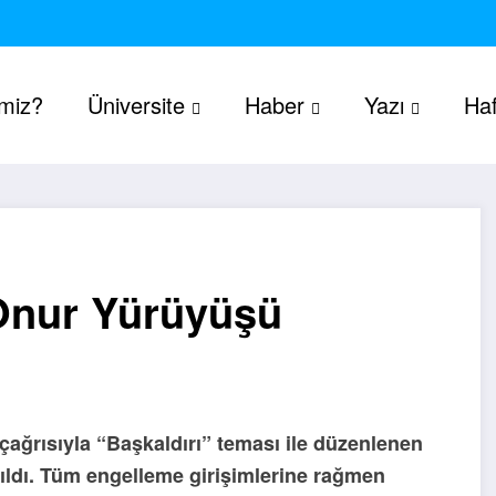
imiz?
Üniversite
Haber
Yazı
Haf
 Onur Yürüyüşü
çağrısıyla “Başkaldırı” teması ile düzenlenen
dı. Tüm engelleme girişimlerine rağmen