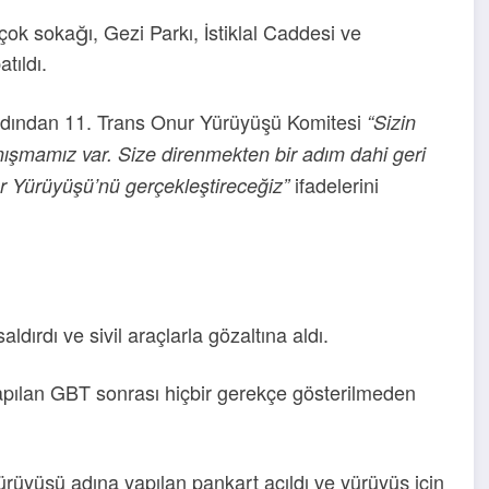
k sokağı, Gezi Parkı, İstiklal Caddesi ve
tıldı.
 ardından 11. Trans Onur Yürüyüşü Komitesi
“Sizin
anışmamız var. Size direnmekten bir adım dahi geri
ifadelerini
Yürüyüşü’nü gerçekleştireceğiz”
dırdı ve sivil araçlarla gözaltına aldı.
 yapılan GBT sonrası hiçbir gerekçe gösterilmeden
üyüşü adına yapılan pankart açıldı ve yürüyüş için