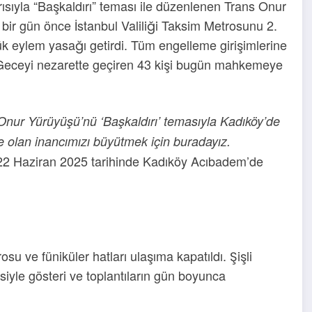
rısıyla “Başkaldırı” teması ile düzenlenen Trans Onur
ir gün önce İstanbul Valiliği Taksim Metrosunu 2.
lük eylem yasağı getirdi. Tüm engelleme girişimlerine
ı. Geceyi nezarette geçiren 43 kişi bugün mahkemeye
nur Yürüyüşü’nü ‘Başkaldırı’ temasıyla Kadıköy’de
mize olan inancımızı büyütmek için buradayız.
, 22 Haziran 2025 tarihinde Kadıköy Acıbadem’de
 ve füniküler hatları ulaşıma kapatıldı. Şişli
yle gösteri ve toplantıların gün boyunca