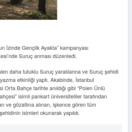
uç’un İzinde Gençlik Ayakta” kampanyası
ltesi’nde Suruç anması düzenledi.
alen daha tutuklu Suruç yaralılarına ve Suruç şehidi
yazma etkinliği yaptı. Akabinde, İstanbul
si Orta Bahçe tarihte anıldığı gibi “Polen Ünlü
hçesi” isimli pankart üniversiteliler tarafından
an ve gözaltına alınan, işkence gören tüm
 şehidinin isimleri okunarak yapıldı.