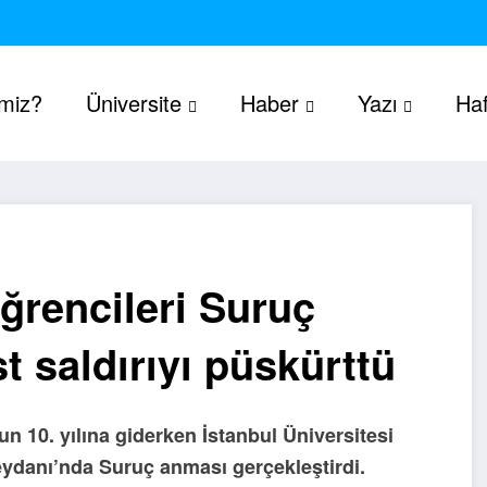
imiz?
Üniversite
Haber
Yazı
Haf
öğrencileri Suruç
t saldırıyı püskürttü
un 10. yılına giderken İstanbul Üniversitesi
eydanı’nda Suruç anması gerçekleştirdi.