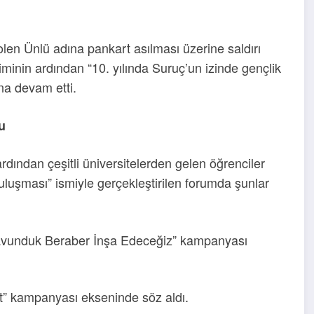
olen Ünlü adına pankart asılması üzerine saldırı
işiminin ardından “10. yılında Suruç’un izinde gençlik
na devam etti.
u
ından çeşitli üniversitelerden gelen öğrenciler
uluşması” ismiyle gerçekleştirilen forumda şunlar
 Savunduk Beraber İnşa Edeceğiz” kampanyası
let” kampanyası ekseninde söz aldı.