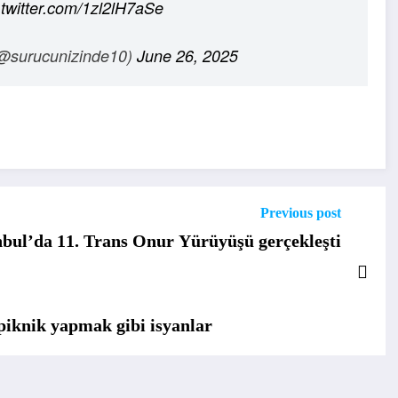
.twitter.com/1zl2lH7aSe
 (@surucunizinde10)
June 26, 2025
Previous post
anbul’da 11. Trans Onur Yürüyüşü gerçekleşti
 piknik yapmak gibi isyanlar