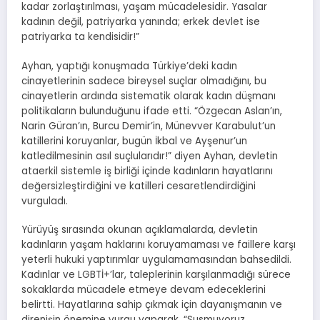
kadar zorlaştırılması, yaşam mücadelesidir. Yasalar
kadının değil, patriyarka yanında; erkek devlet ise
patriyarka ta kendisidir!”
Ayhan, yaptığı konuşmada Türkiye’deki kadın
cinayetlerinin sadece bireysel suçlar olmadığını, bu
cinayetlerin ardında sistematik olarak kadın düşmanı
politikaların bulunduğunu ifade etti. “Özgecan Aslan’ın,
Narin Güran’ın, Burcu Demir’in, Münevver Karabulut’un
katillerini koruyanlar, bugün İkbal ve Ayşenur’un
katledilmesinin asıl suçlularıdır!” diyen Ayhan, devletin
ataerkil sistemle iş birliği içinde kadınların hayatlarını
değersizleştirdiğini ve katilleri cesaretlendirdiğini
vurguladı.
Yürüyüş sırasında okunan açıklamalarda, devletin
kadınların yaşam haklarını koruyamaması ve faillere karşı
yeterli hukuki yaptırımlar uygulamamasından bahsedildi.
Kadınlar ve LGBTİ+’lar, taleplerinin karşılanmadığı sürece
sokaklarda mücadele etmeye devam edeceklerini
belirtti. Hayatlarına sahip çıkmak için dayanışmanın ve
direnişin önemine vurgu yaparak, “Susmuyoruz,