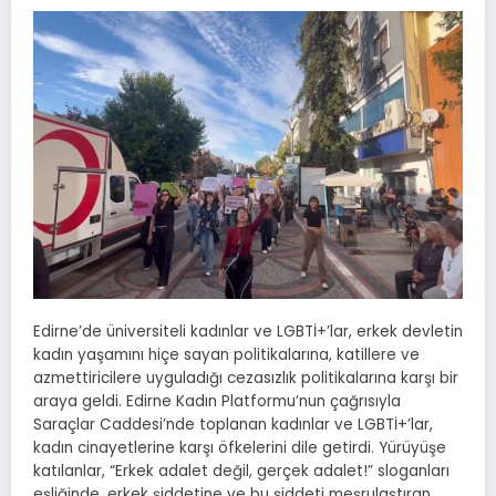
Edirne’de üniversiteli kadınlar ve LGBTİ+’lar, erkek devletin
kadın yaşamını hiçe sayan politikalarına, katillere ve
azmettiricilere uyguladığı cezasızlık politikalarına karşı bir
araya geldi. Edirne Kadın Platformu’nun çağrısıyla
Saraçlar Caddesi’nde toplanan kadınlar ve LGBTİ+’lar,
kadın cinayetlerine karşı öfkelerini dile getirdi. Yürüyüşe
katılanlar, “Erkek adalet değil, gerçek adalet!” sloganları
eşliğinde, erkek şiddetine ve bu şiddeti meşrulaştıran