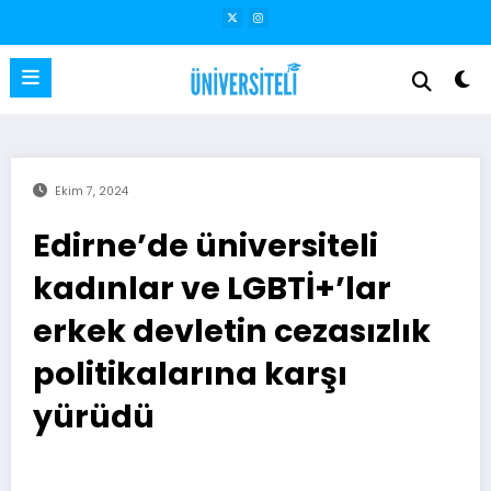
İçeriğe
atla
Ekim 7, 2024
Edirne’de üniversiteli
kadınlar ve LGBTİ+’lar
erkek devletin cezasızlık
politikalarına karşı
yürüdü