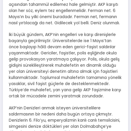
açısından tahammül edilemez hale gelmiştir. AKP karşıtı
olan her söz, eylem tez engellenmelidir. Ferman net. 6
Mayıs’ın bu yılki önemi buradadır. Ferman net, fermanın
nasıl yırtılacağı da net. Gidilecek yol belli. Deniz olunmalı.
İki büyük gündem, AKP’nin engelleri ve karşı direnişlerle
başarıyla geçirilmiştir. Üniversitelerde ise 1 Mayıs’tan
önce başlayıp hâlâ devam eden gerici-faşist saldırılar
yaşanmaktadır. Gericiler, faşistler, polis eşliğinde okula
gelip provokasyon yaratmaya çalışıyor. Polis, okula geliş
gidişini süreklileştirerek muhalefetin en dinamik olduğu
yer olan üniversiteyi denetim altına almak için faşistleri
kullanmaktadır. Toplumsal muhalefetin tamamına yönelik
yasaklar, sivil faşist güçlerle de desteklenmektedir.
Türkiye’de muhalefet, yan yana gelip AKP faşizmine karşı
ortak bir mücadele zemini yaratmak zorundadır.
AKP’nin Denizleri anmak isteyen üniversitelilere
saldırmasının bir nedeni daha bugün ortaya çıkmıştır.
Denizlerin 6. Filo’yu, emperyalizmin kanlı canlı temsilcisini,
simgesini denize döktükleri yer olan Dolmabahçe’ye