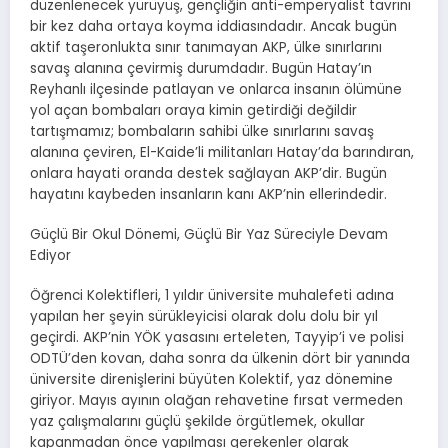
düzenlenecek yürüyüş, gençliğin anti-emperyalist tavrını
bir kez daha ortaya koyma iddiasındadır. Ancak bugün
aktif taşeronlukta sınır tanımayan AKP, ülke sınırlarını
savaş alanına çevirmiş durumdadır. Bugün Hatay’ın
Reyhanlı ilçesinde patlayan ve onlarca insanın ölümüne
yol açan bombaları oraya kimin getirdiği değildir
tartışmamız; bombaların sahibi ülke sınırlarını savaş
alanına çeviren, El-Kaide’li militanları Hatay’da barındıran,
onlara hayati oranda destek sağlayan AKP’dir. Bugün
hayatını kaybeden insanların kanı AKP’nin ellerindedir.
Güçlü Bir Okul Dönemi, Güçlü Bir Yaz Süreciyle Devam
Ediyor
Öğrenci Kolektifleri, 1 yıldır üniversite muhalefeti adına
yapılan her şeyin sürükleyicisi olarak dolu dolu bir yıl
geçirdi. AKP’nin YÖK yasasını erteleten, Tayyip’i ve polisi
ODTÜ’den kovan, daha sonra da ülkenin dört bir yanında
üniversite direnişlerini büyüten Kolektif, yaz dönemine
giriyor. Mayıs ayının olağan rehavetine fırsat vermeden
yaz çalışmalarını güçlü şekilde örgütlemek, okullar
kapanmadan önce yapılması gerekenler olarak