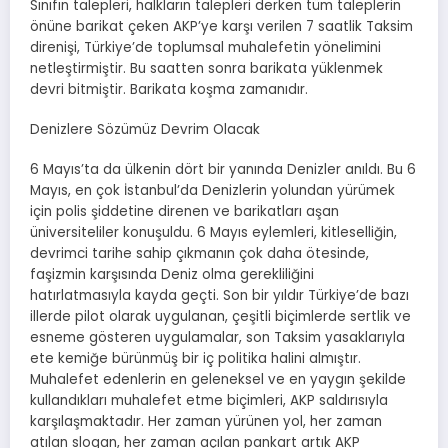
Sınıfın talepleri, halkların talepleri derken tüm taleplerin
önüne barikat çeken AKP’ye karşı verilen 7 saatlik Taksim
direnişi, Türkiye’de toplumsal muhalefetin yönelimini
netleştirmiştir. Bu saatten sonra barikata yüklenmek
devri bitmiştir. Barikata koşma zamanıdır.
Denizlere Sözümüz Devrim Olacak
6 Mayıs’ta da ülkenin dört bir yanında Denizler anıldı. Bu 6
Mayıs, en çok İstanbul’da Denizlerin yolundan yürümek
için polis şiddetine direnen ve barikatları aşan
üniversiteliler konuşuldu. 6 Mayıs eylemleri, kitleselliğin,
devrimci tarihe sahip çıkmanın çok daha ötesinde,
faşizmin karşısında Deniz olma gerekliliğini
hatırlatmasıyla kayda geçti. Son bir yıldır Türkiye’de bazı
illerde pilot olarak uygulanan, çeşitli biçimlerde sertlik ve
esneme gösteren uygulamalar, son Taksim yasaklarıyla
ete kemiğe bürünmüş bir iç politika halini almıştır.
Muhalefet edenlerin en geleneksel ve en yaygın şekilde
kullandıkları muhalefet etme biçimleri, AKP saldırısıyla
karşılaşmaktadır. Her zaman yürünen yol, her zaman
atılan slogan, her zaman açılan pankart artık AKP