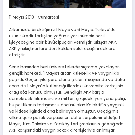
11 Mayıs 2013 | Cumartesi
Arkamızda bıraktığımız 1 Mayıs ve 6 Mayıs, Türkiye’de
uzun süredir tartışılan yoğun siyasi sürecin nasıl
işleyeceğine dair büyük ipuçları vermiştir. Sıkışan AKP,
AKP’yi sıkıştıranlara dört koldan saldıracağını deklare
etmiştir.
Sene başından beri üniversitelerde sıçrama yakalayan
gençlik hareketi, 1 Mayıs’ı artan kitlesellik ve yaygınlıkla
geçirdi. Geçen yıla göre alana çıkılan il sayısında ve daha
önce de 1 Mayıs’ın kutlandığı illerdeki üniversite kortejinin
artışı söz konusu olmuştur. Gençliğin AKP karşıtı
demokratik fiili, meşru ve militan çizgideki yan yana gelişi,
bu politikanın tartışmasız öncüsü olan Kolektif’in yaygınlık
ve kitleselliğindeki ana belirleyen olmuştur. Geçtiğimiz
yıllara göre politik vurgusunun daha sorgulanır olduğu 1
Mayıs, tüm Taksim ve Kadıköy tartışmalarının göbeğinde
AKP karşısındaki yaygın sokak direnişleriyle anılmıştır.