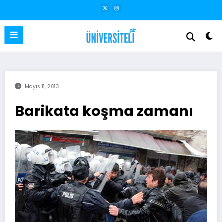
İçeriğe
atla
Mayıs 11, 2013
Barikata koşma zamanı