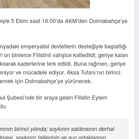
ebebiyle 5 Ekim saat 16.00’da AKM’den Dolmabahçe’ye
nyadaki emperyalist devletlerin desteğiyle başlattığı
i on binlerce Filistinli vahşice katledildi; geriye kalan
akılarak kaderlerine terk edildi. Buna rağmen, geriye
direniyor ve mücadele ediyor. Aksa Tufanı’nın birinci
ız demek için Dolmabahçe’ye yürünecek.
ul Şubesi’nde bir araya gelen Filistin Eylem
du.
ımın birinci yılında; soykırım saldırısının derhal
lmesi, soykırım faillerinin ve suç ortaklarının