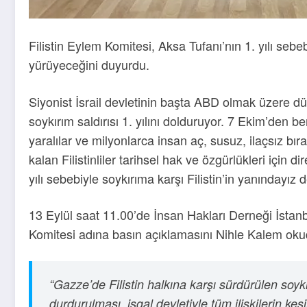
Filistin Eylem Komitesi, Aksa Tufanı’nın 1. yılı s
yürüyeceğini duyurdu.
Siyonist İsrail devletinin başta ABD olmak üzere dü
soykırım saldırısı 1. yılını dolduruyor. 7 Ekim’den ber
yaralılar ve milyonlarca insan aç, susuz, ilaçsız bır
kalan Filistinliler tarihsel hak ve özgürlükleri için 
yılı sebebiyle soykırıma karşı Filistin’in yanınday
13 Eylül saat 11.00’de İnsan Hakları Derneği İstanb
Komitesi adına basın açıklamasını Nihle Kalem oku
“Gazze’de Filistin halkına karşı sürdürülen soykır
durdurulması, işgal devletiyle tüm ilişkilerin kesi