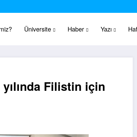
imiz?
Üniversite
Haber
Yazı
Haf
yılında Filistin için