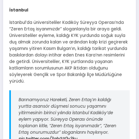
İstanbul
İstanbul’da üniversiteliler Kadıköy Süreyya Operası’nda
“Zeren Ertaş isyanımızdır” sloganlarıyla bir araya geldi.
Üniversiteliler eyleme, kaldığı KYK yurdunda soğuk suyla
duş almak zorunda kalan ve ardından kalp krizi geçirerek
yaşamını yitiren Kasım Bulgan’ın, kaldığı tarikat yurdunda
baskılardan dolayı intihar eden Enes Kara’nın resimlerini
de getirdi. Üniversiteliler, KYK yurtlarında yaşanan
katliamların sorumlusunun AKP iktidarı olduğunu
söyleyerek Gençlik ve Spor Bakanlığı İlçe Müdürlüğüne
yürüdü.
Barınamıyoruz Hareketi, Zeren Ertaş’ın kaldığı
yurtta asansör düşmesi sonucu yaşamını
yitirmesinin birinci yılında İstanbul Kadıköy’de
eylem yapıyor. Süreyya Operası önünde
toplanan kitle, “Zeren Ertaş isyanımızdır”, “Zeren
Ertaş onurumuzdur” sloganlarını haykırıyor.
pic.twitter.com/3ghGX0v3ku