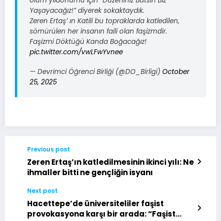
ölüm yıldönümü için “Düzeniniz Batsın Biz
Yaşayacağız!” diyerek sokaktaydık.
Zeren Ertaş’ ın Katili bu topraklarda katledilen,
sömürülen her insanın faili olan faşizmdir.
Faşizmi Döktüğü Kanda Boğacağız!
pic.twitter.com/vwLFwYvnee
— Devrimci Öğrenci Birliği (@DO_Birligi)
October
25, 2025
Previous post
Zeren Ertaş’ın katledilmesinin ikinci yılı: Ne
ihmaller bitti ne gençliğin isyanı
Next post
Hacettepe’de üniversiteliler faşist
provokasyona karşı bir arada: “Faşist