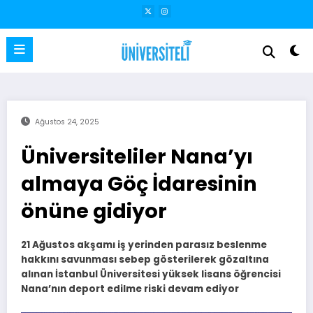
İçeriğe
atla
Ağustos 24, 2025
Üniversiteliler Nana’yı
almaya Göç İdaresinin
önüne gidiyor
21 Ağustos akşamı iş yerinden parasız beslenme
hakkını savunması sebep gösterilerek gözaltına
alınan İstanbul Üniversitesi yüksek lisans öğrencisi
Nana’nın deport edilme riski devam ediyor