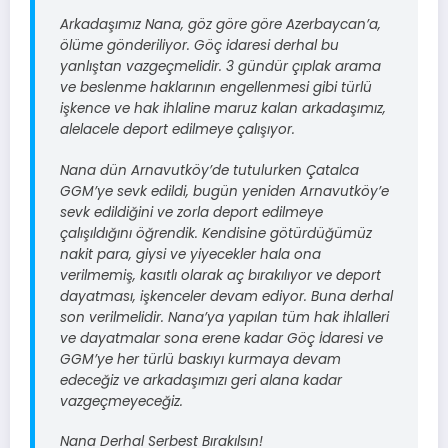
Arkadaşımız Nana, göz göre göre Azerbaycan’a,
ölüme gönderiliyor. Göç idaresi derhal bu
yanlıştan vazgeçmelidir. 3 gündür çıplak arama
ve beslenme haklarının engellenmesi gibi türlü
işkence ve hak ihlaline maruz kalan arkadaşımız,
alelacele deport edilmeye çalışıyor.
Nana dün Arnavutköy’de tutulurken Çatalca
GGM’ye sevk edildi, bugün yeniden Arnavutköy’e
sevk edildiğini ve zorla deport edilmeye
çalışıldığını öğrendik. Kendisine götürdüğümüz
nakit para, giysi ve yiyecekler hala ona
verilmemiş, kasıtlı olarak aç bırakılıyor ve deport
dayatması, işkenceler devam ediyor. Buna derhal
son verilmelidir. Nana’ya yapılan tüm hak ihlalleri
ve dayatmalar sona erene kadar Göç İdaresi ve
GGM’ye her türlü baskıyı kurmaya devam
edeceğiz ve arkadaşımızı geri alana kadar
vazgeçmeyeceğiz.
Nana Derhal Serbest Bırakılsın!