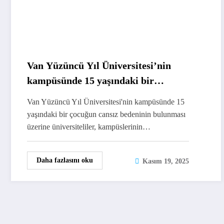
Van Yüzüncü Yıl Üniversitesi’nin
kampüsünde 15 yaşındaki bir
çocuğun cansız bedeni bulundu:
Van Yüzüncü Yıl Üniversitesi'nin kampüsünde 15
“Güvenli kampüs istiyoruz” diyen
yaşındaki bir çocuğun cansız bedeninin bulunması
üniversiteliler gözaltında
üzerine üniversiteliler, kampüslerinin…
Daha fazlasını oku
Kasım 19, 2025