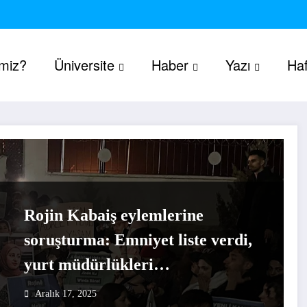
imiz?
Üniversite
Haber
Yazı
Haf
Rojin Kabaiş eylemlerine
soruşturma: Emniyet liste verdi,
yurt müdürlükleri
üniversitelileri yurttan atmakla
Aralık 17, 2025