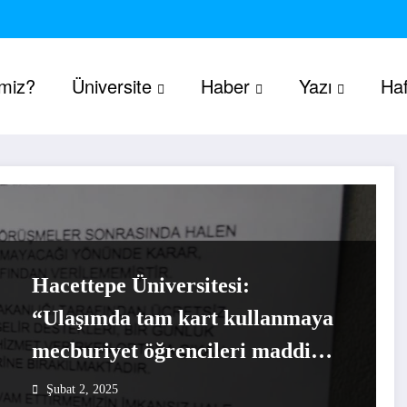
imiz?
Üniversite
Haber
Yazı
Haf
Hacettepe Üniversitesi:
“Ulaşımda tam kart kullanmaya
mecburiyet öğrencileri maddi
olarak zor durumda bırakacak”
Şubat 2, 2025