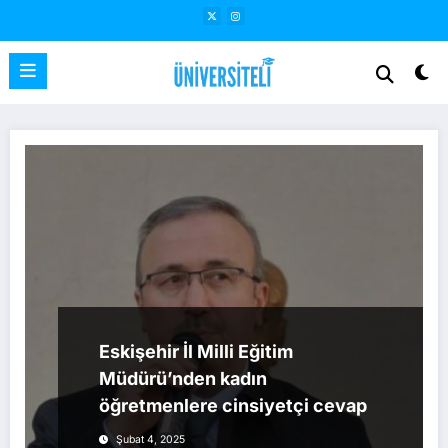
İçeriğe
atla
Eskişehir İl Milli Eğitim
Müdürü’nden kadın
öğretmenlere cinsiyetçi cevap
Şubat 4, 2025