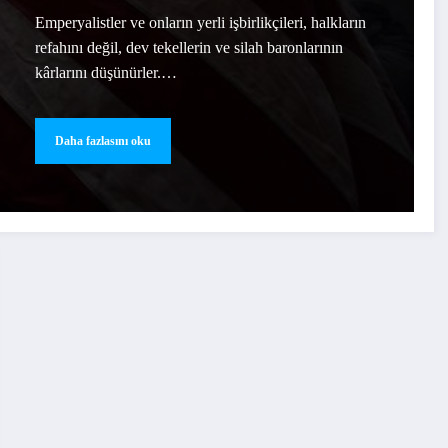
Emperyalistler ve onların yerli işbirlikçileri, halkların
refahını değil, dev tekellerin ve silah baronlarının
kârlarını düşünürler.…
Daha fazlasını oku