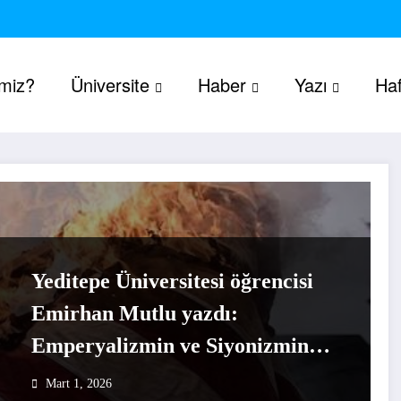
imiz?
Üniversite
Haber
Yazı
Haf
Yeditepe Üniversitesi öğrencisi
Emirhan Mutlu yazdı:
Emperyalizmin ve Siyonizmin
hedefinde geleceğimiz var
Mart 1, 2026