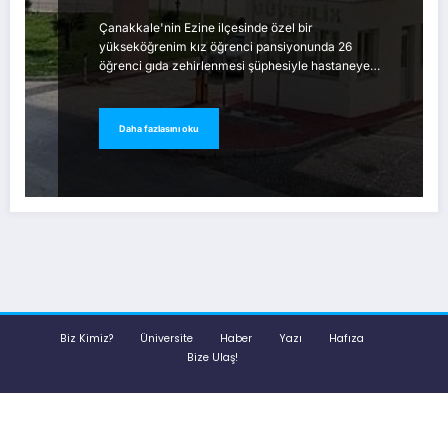
Çanakkale'nin Ezine ilçesinde özel bir
yükseköğrenim kız öğrenci pansiyonunda 26
öğrenci gıda zehirlenmesi şüphesiyle hastaneye…
Daha fazlasını oku
Biz Kimiz?
Üniversite
Haber
Yazı
Hafıza
Bize Ulaş!