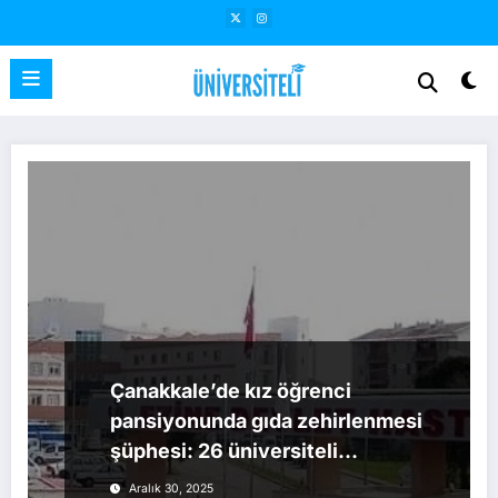
İçeriğe
atla
Çanakkale’de kız öğrenci
pansiyonunda gıda zehirlenmesi
şüphesi: 26 üniversiteli
hastaneye başvurdu
Aralık 30, 2025