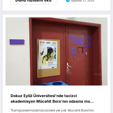
Daha fazlasını oku
Ağustos 27, 2025
Dokuz Eylül Üniversitesi’nde tacizci
akademisyen Mücahit Bora’nın odasına mor
boya
"Kampüslerimizde tacizcilere yer yok. Mücahit Bora'nın