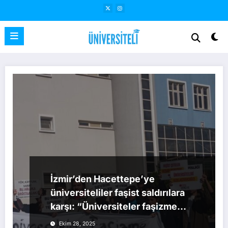
İçeriğe
atla
İzmir’den Hacettepe’ye
üniversiteliler faşist saldırılara
karşı: “Üniversiteler faşizme
mezar olacak!”
Ekim 28, 2025