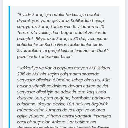
“9 yıldır Suruç için adalet herkes için adalet
diyerek yan yana geliyoruz. Katillerden hesap
soruyoruz. Suruç katliamının 9. yıldönümü 20
Temmuz’a yaklaşırken bugün adalet zincirinde
buluştuk. Biliyoruz ki Suruç’ta 33 düş yolcusunu
katledenler ile Berkin Elvan’ı katledenler birdir.
Sivas katliamını gerçekleştirenlerle Hasan Ocak’ı
gözaltında katledenler birdir”
“Hakkari’ye ve Van’a kayyum atayan AKP iktidarı,
2018’de AKP’nin seçim çalışmaları sırasında
Şenyaşar ailesinin ölümüne sebep olmuştu. Kürt
halkına yönelik saldırılarını devam ettiren devlet
Şenyaşar ailesi için de adaletin tam karşısında
duruyor. Suruç’tan bugüne; bombalar patlarken
kulaklarını tıkayan devlet, Kürt halkının özgürlük
mücadelesine kumpas davası açtı ve onlarca
kişiye yüzlerce yıl hapis cezası yağdırdı. ‘İnsanlığa
karşı bir suç’ olan Ankara Gar Katliamının