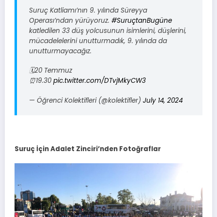
Suruç Katliamı’nın 9. yılında Süreyya
Operası’ndan yürüyoruz.
#SuruçtanBugüne
katledilen 33 düş yolcusunun isimlerini, düşlerini,
mücadelelerini unutturmadık, 9. yılında da
unutturmayacağız.
🗓️20 Temmuz
⏰19.30
pic.twitter.com/DTvjMkyCW3
— Öğrenci Kolektifleri (@kolektifler)
July 14, 2024
Suruç İçin Adalet Zinciri’nden Fotoğraflar