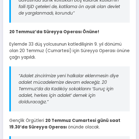
davasında sanık koltukları boş kalarak katliamın
faili IŞİD çeteleri de, katliama ön ayak olan devlet
de yargılanmadı, korundu”
20 Temmuz’da Süreyya Operası Önüne!
Eylemde 33 düş yolcusunun katledilişinin 9. yıl dönümü
olan 20 Temmuz (Cumartesi) için Süreyya Operası önüne
çağrı yapıldı.
“Adalet zincirimize yeni halkalar eklenmesin diye
adalet mücadelemize devam edeceğiz. 20
Temmuz’da da Kadıköy sokaklarını ‘Suruç için
adalet, herkes için adalet’ demek için
dolduracağız.”
Gençlik Örgütleri
20 Temmuz Cumartesi günü saat
19.30’da Süreyya Operası
önünde olacak.