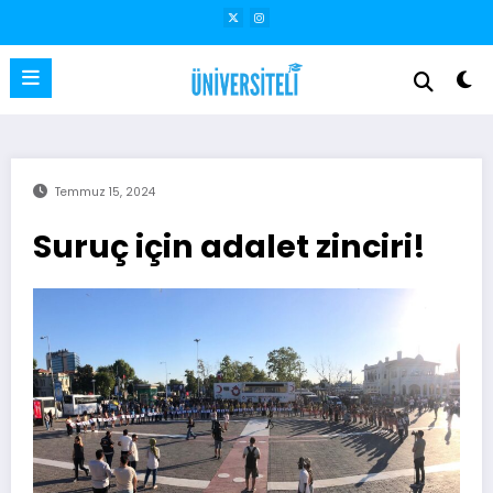
İçeriğe
atla
Temmuz 15, 2024
Suruç için adalet zinciri!