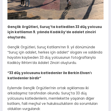
Gençlik örgütleri, Suruç’ta katledilen 33 düş yolcusu
için katliamın 9. yılında Kadıköy’de adalet zinciri
oluşturdu.
Gençlik Örgütleri, Suruç Katliamı’nın 9. yıl dönümünde
“Suruç için adalet, herkes için adalet” sloganı ve saldırıda
hayatını kaybeden 33 düş yolcusunun fotoğraflarıyla
Kadıköy Rıhtım’da Adalet Zinciri oluşturdu.
“33 düş yolcusunu katledenler ile Berkin Elvan’ı
katledenler birdir”
Eylemde Gençlik Örgütleri’nin ortak açıklaması iki
arkadaşımız tarafından okundu. Suruç’ta 33 düş
yolcusunu katledenlerin, memlekette yaşanan diğer
katliam, faili meçhul ve hukuksuzlukların da sorumluları
oldukları vurgulandı: