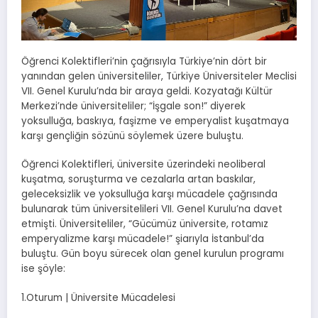
Öğrenci Kolektifleri’nin çağrısıyla Türkiye’nin dört bir
yanından gelen üniversiteliler, Türkiye Üniversiteler Meclisi
VII. Genel Kurulu’nda bir araya geldi. Kozyatağı Kültür
Merkezi’nde üniversiteliler; “İşgale son!” diyerek
yoksulluğa, baskıya, faşizme ve emperyalist kuşatmaya
karşı gençliğin sözünü söylemek üzere buluştu.
Öğrenci Kolektifleri, üniversite üzerindeki neoliberal
kuşatma, soruşturma ve cezalarla artan baskılar,
geleceksizlik ve yoksulluğa karşı mücadele çağrısında
bulunarak tüm üniversitelileri VII. Genel Kurulu’na davet
etmişti. Üniversiteliler, “Gücümüz üniversite, rotamız
emperyalizme karşı mücadele!” şiarıyla İstanbul’da
buluştu. Gün boyu sürecek olan genel kurulun programı
ise şöyle:
1.Oturum | Üniversite Mücadelesi