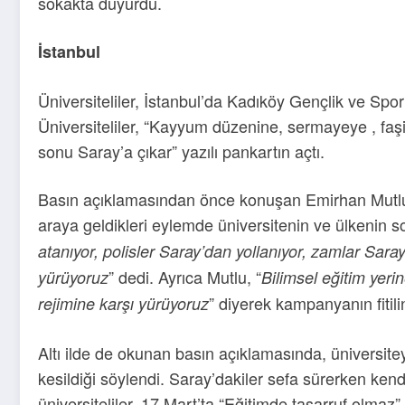
sokakta duyurdu.
İstanbul
Üniversiteliler, İstanbul’da Kadıköy Gençlik ve Spo
Üniversiteliler, “Kayyum düzenine, sermayeye , faşi
sonu Saray’a çıkar” yazılı pankartın açtı.
Basın açıklamasından önce konuşan Emirhan Mutlu
araya geldikleri eylemde üniversitenin ve ülkenin so
atanıyor, polisler Saray’dan yollanıyor, zamlar Sar
” dedi. Ayrıca Mutlu, “
yürüyoruz
Bilimsel eğitim yeri
” diyerek kampanyanın fitilin
rejimine karşı yürüyoruz
Altı ilde de okunan basın açıklamasında, üniversitey
kesildiği söylendi. Saray’dakiler sefa sürerken ken
üniversiteliler, 17 Mart’ta “Eğitimde tasarruf olmaz