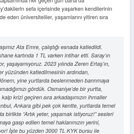
y’dakilerin sefa içerisinde yaşarken kendilerinin
e eden üniversiteliler, yaşamlarını yitiren sıra
şımız Ata Emre, çalıştığı esnada katledildi.
hane kartında 1 TL varken intihar etti. Saray’ın
r, yaşayamıyoruz. 2023 yılında Zeren Ertaş’ın,
er yüzünden katledilmesinin ardından,
u dönem, yine yurtlarda beslenmeden barınmaya
amadığımızı gördük. Osmaniye’de bir yurtta,
kalp krizi geçiren sıra arkadaşımızın ihmaller
anbul, Ankara gibi pek çok kentte, yurtlarda temel
a birlikte “Artık yeter, yaşamak istiyoruz!” sesleri
ya gasp edilen temel haklarımızın yerini,
ıyor! İşte bu yüzden 3000 TL KYK bursu ile