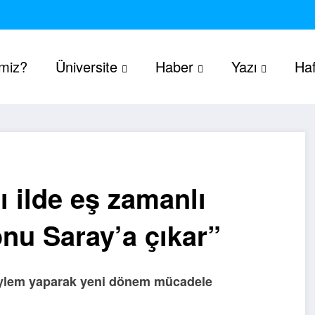
imiz?
Üniversite
Haber
Yazı
Haf
tı ilde eş zamanlı
nu Saray’a çıkar”
k eylem yaparak yeni dönem mücadele