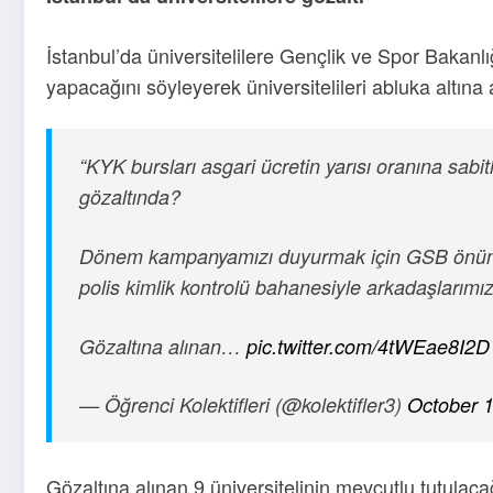
İstanbul’da üniversitelilere Gençlik ve Spor Bakan
yapacağını söyleyerek üniversitelileri abluka altına al
“KYK bursları asgari ücretin yarısı oranına sabi
gözaltında?
Dönem kampanyamızı duyurmak için GSB önünde
polis kimlik kontrolü bahanesiyle arkadaşlarımızı
Gözaltına alınan…
pic.twitter.com/4tWEae8I2D
— Öğrenci Kolektifleri (@kolektifler3)
October 
Gözaltına alınan 9 üniversitelinin mevcutlu tutulac