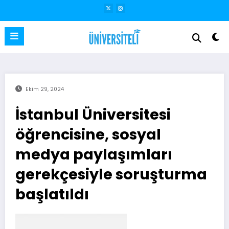
İçeriğe
atla
Ekim 29, 2024
İstanbul Üniversitesi
öğrencisine, sosyal
medya paylaşımları
gerekçesiyle soruşturma
başlatıldı