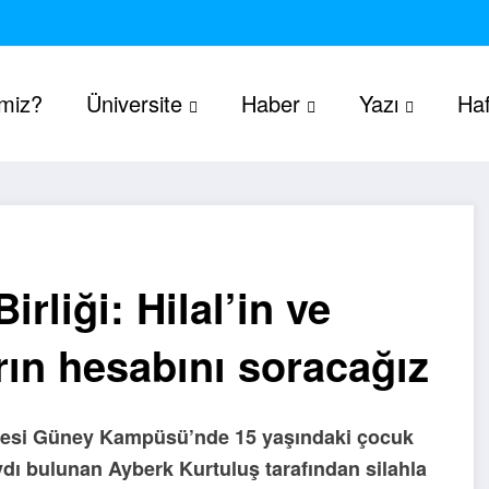
imiz?
Üniversite
Haber
Yazı
Haf
irliği: Hilal’in ve
rın hesabını soracağız
rsitesi Güney Kampüsü’nde 15 yaşındaki çocuk
aydı bulunan Ayberk Kurtuluş tarafından silahla