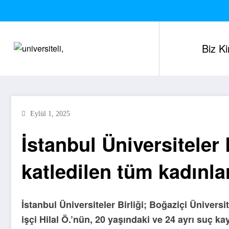
İçeriğe
atla
Biz K
Eylül 1, 2025
İstanbul Üniversiteler B
katledilen tüm kadınla
İstanbul Üniversiteler Birliği; Boğaziçi Ünive
işçi Hilal Ö.’nün, 20 yaşındaki ve 24 ayrı suç k