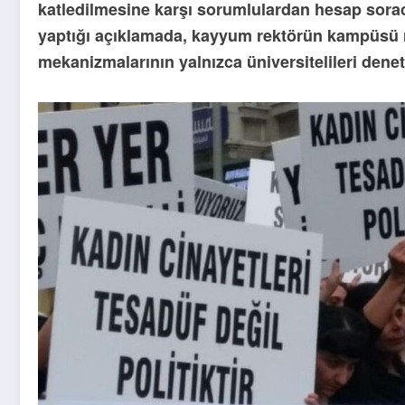
katledilmesine karşı sorumlulardan hesap soracağ
yaptığı açıklamada, kayyum rektörün kampüsü r
mekanizmalarının yalnızca üniversitelileri dene