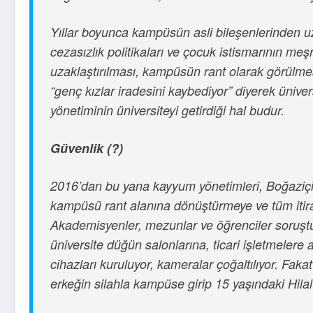
Yıllar boyunca kampüsün asli bileşenlerinden uza
cezasızlık politikaları ve çocuk istismarının meşr
uzaklaştırılması, kampüsün rant olarak görülme
“genç kızlar iradesini kaybediyor” diyerek ünive
yönetiminin üniversiteyi getirdiği hal budur.
Güvenlik (?)
2016’dan bu yana kayyum yönetimleri, Boğaziçi 
kampüsü rant alanına dönüştürmeye ve tüm itiraz
Akademisyenler, mezunlar ve öğrenciler soruştu
üniversite düğün salonlarına, ticari işletmelere a
cihazları kuruluyor, kameralar çoğaltılıyor. Fak
erkeğin silahla kampüse girip 15 yaşındaki Hila