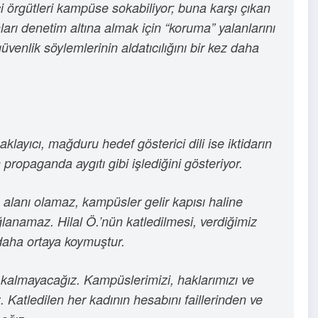
i örgütleri kampüse sokabiliyor; buna karşı çıkan
nları denetim altına almak için “koruma” yalanlarını
üvenlik söylemlerinin aldatıcılığını bir kez daha
klayıcı, mağduru hedef gösterici dili ise iktidarın
 propaganda aygıtı gibi işlediğini gösteriyor.
m alanı olamaz, kampüsler gelir kapısı haline
ğlanamaz. Hilal Ö.’nün katledilmesi, verdiğimiz
daha ortaya koymuştur.
iz kalmayacağız. Kampüslerimizi, haklarımızı ve
 Katledilen her kadının hesabını faillerinden ve