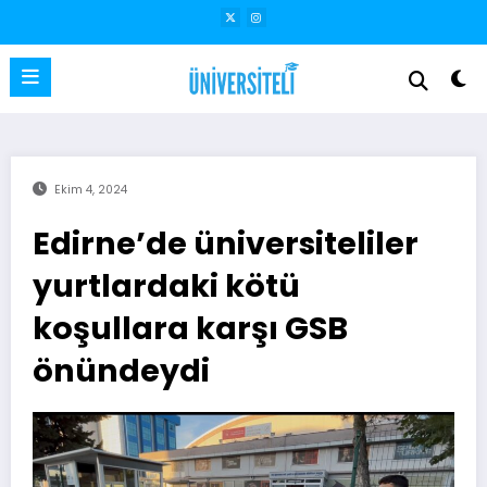
İçeriğe
atla
Ekim 4, 2024
Edirne’de üniversiteliler
yurtlardaki kötü
koşullara karşı GSB
önündeydi