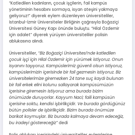
“Katledilen kadınların, çocuk işçilerin, fail kampüs
yönetiminin hesabını sormaya, isyan ateşini yakmaya
geliyoruz!” diyerek eylem düzenleyen üniversiteliler,
İstanbul-İzmir Üniversiteler Birliğinin çağrısıyla Boğaziçi
Üniversitesi Güney Kapı önünde buluştu. “Hilal Özdemir
için adalet” diyerek yürüyen üniversiteliler polisin
ablukasına alındı.
Üniversiteliler, “
Biz Boğaziçi Üniversitesi’nde katledilen
çocuk işçi için Hilal Özdemir için yürümek istiyoruz. Onun
isyanını taşıyoruz. Kampüslerimiz güvenli olsun istiyoruz,
kampüslerimizin içerisinde bir fail gezmesin istiyoruz. Biz
üniversitelerimize giremezken 24 tane suç kaydı bulunan
bir fail erkek elini kolunu sallayarak kampüsümüzün
içerisine giremesin istiyoruz ama burada bizim
önümüzde duruyorlar. Kayyum Naci; faili kampüsün
içerisine soktu, kendisi işbirlikçidir. Ve burada gördüğünüz
bütün polisler de işbirlikçidir. Bizim burada önümüze
barikat koymuşlar. Biz burada kalmaya devam edeceğiz,
bu iradeyi göstereceğiz”
dedi
Polis ablukası içerisindeki üniversiteliler eylemlerine