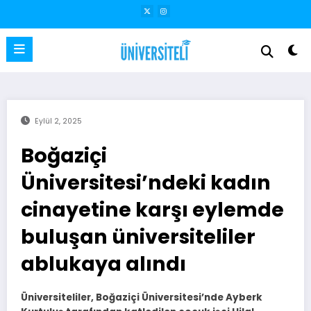
İçeriğe
atla
Eylül 2, 2025
Boğaziçi
Üniversitesi’ndeki kadın
cinayetine karşı eylemde
buluşan üniversiteliler
ablukaya alındı
Üniversiteliler, Boğaziçi Üniversitesi’nde Ayberk