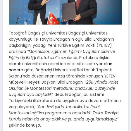
Fotoğraf: Boğaziçi ÜniversitesiBoğaziçi Üniversitesi
kayyumluğu ile Tayyip Erdoğan’ın oğlu Bilal Erdoğan’ın
başkanlığını yaptığı Yeni Türkiye Eğitim Vakfı (YETEV)
arasında
“Montessori Eğitmen Eğitimi Uygulamaları ve
Eğitim İş Birliği Protokolü”
imzalandı. Protokole ilişkin
olarak üniversitenin resmi internet sitesinde
yer alan
habere
göre, Boğaziçi Üniversitesi Rektörlük Toplantı
Salonu’nda düzenlenen imza töreninde konuşan YETEV
Mütevelli Heyeti Başkanı Bilal Erdoğan,
“2011 yılında Palet
Okulları ile Montessori metodunu anaokulu düzeyinde
uygulamaya başladık”
dedi. Erdoğan, bu sistemi
Türkiye’deki ilkokullarda da uygulamaya devam ettiklerini
vurgulayarak,
“Son 5-6 yılda kendi İlkokul Palet
Montessori eğitim programımızı hazırladık. Talim Terbiye
Kurulu’ndan da onay aldık ve şu anda uygulamaktayız”
şeklinde konuştu.