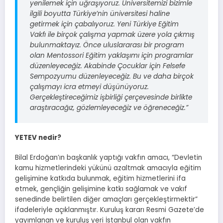
yenilemek için uğraşıyoruz. Üniversitemizi bizimle
ilgili boyutta Türkiye’nin üniversitesi haline
getirmek için çabalıyoruz. Yeni Türkiye Eğitim
Vakfı ile birçok çalışma yapmak üzere yola çıkmış
bulunmaktayız. Önce uluslararası bir program
olan Mentossori Eğitim yaklaşımı için programlar
düzenleyeceğiz. Akabinde Çocuklar için Felsefe
Sempozyumu düzenleyeceğiz. Bu ve daha birçok
çalışmayı icra etmeyi düşünüyoruz.
Gerçekleştireceğimiz işbirliği çerçevesinde birlikte
araştıracağız, gözlemleyeceğiz ve öğreneceğiz.”
YETEV nedir?
Bilal Erdoğan’ın başkanlık yaptığı vakfın amacı, “Devletin
kamu hizmetlerindeki yükünü azaltmak amacıyla eğitim
gelişimine katkıda bulunmak, eğitim hizmetlerini ifa
etmek, gençliğin gelişimine katkı sağlamak ve vakıf
senedinde belirtilen diğer amaçları gerçekleştirmektir”
ifadeleriyle açıklanmıştır. Kuruluş kararı Resmi Gazete’de
yayımlanan ve kuruluş yeri İstanbul olan vakfın