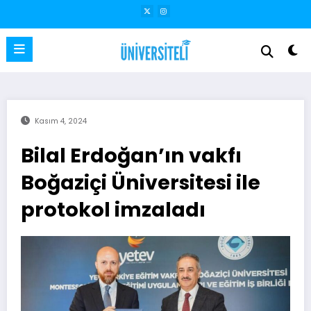
İçeriğe
atla
Kasım 4, 2024
Bilal Erdoğan’ın vakfı
Boğaziçi Üniversitesi ile
protokol imzaladı