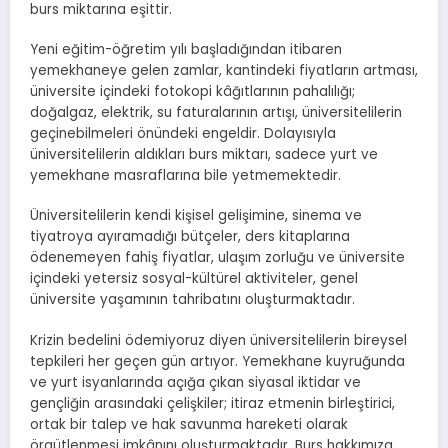
burs miktarına eşittir.
Yeni eğitim-öğretim yılı başladığından itibaren
yemekhaneye gelen zamlar, kantindeki fiyatların artması,
üniversite içindeki fotokopi kâğıtlarının pahalılığı;
doğalgaz, elektrik, su faturalarının artışı, üniversitelilerin
geçinebilmeleri önündeki engeldir. Dolayısıyla
üniversitelilerin aldıkları burs miktarı, sadece yurt ve
yemekhane masraflarına bile yetmemektedir.
Üniversitelilerin kendi kişisel gelişimine, sinema ve
tiyatroya ayıramadığı bütçeler, ders kitaplarına
ödenemeyen fahiş fiyatlar, ulaşım zorluğu ve üniversite
içindeki yetersiz sosyal-kültürel aktiviteler, genel
üniversite yaşamının tahribatını oluşturmaktadır.
Krizin bedelini ödemiyoruz diyen üniversitelilerin bireysel
tepkileri her geçen gün artıyor. Yemekhane kuyruğunda
ve yurt isyanlarında açığa çıkan siyasal iktidar ve
gençliğin arasındaki çelişkiler; itiraz etmenin birleştirici,
ortak bir talep ve hak savunma hareketi olarak
örgütlenmesi imkânını oluşturmaktadır. Burs hakkımıza