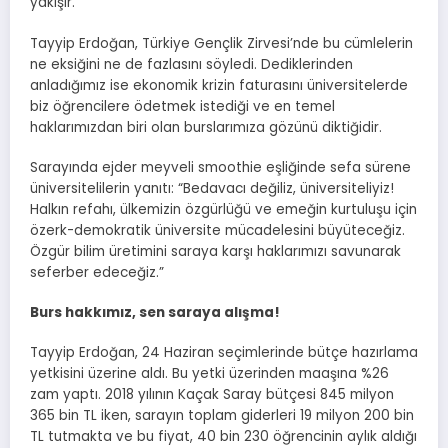
yakışır.”
Tayyip Erdoğan, Türkiye Gençlik Zirvesi’nde bu cümlelerin
ne eksiğini ne de fazlasını söyledi. Dediklerinden
anladığımız ise ekonomik krizin faturasını üniversitelerde
biz öğrencilere ödetmek istediği ve en temel
haklarımızdan biri olan burslarımıza gözünü diktiğidir.
Sarayında ejder meyveli smoothie eşliğinde sefa sürene
üniversitelilerin yanıtı: “Bedavacı değiliz, üniversiteliyiz!
Halkın refahı, ülkemizin özgürlüğü ve emeğin kurtuluşu için
özerk-demokratik üniversite mücadelesini büyüteceğiz.
Özgür bilim üretimini saraya karşı haklarımızı savunarak
seferber edeceğiz.”
Burs hakkımız, sen saraya alışma!
Tayyip Erdoğan, 24 Haziran seçimlerinde bütçe hazırlama
yetkisini üzerine aldı. Bu yetki üzerinden maaşına %26
zam yaptı. 2018 yılının Kaçak Saray bütçesi 845 milyon
365 bin TL iken, sarayın toplam giderleri 19 milyon 200 bin
TL tutmakta ve bu fiyat, 40 bin 230 öğrencinin aylık aldığı