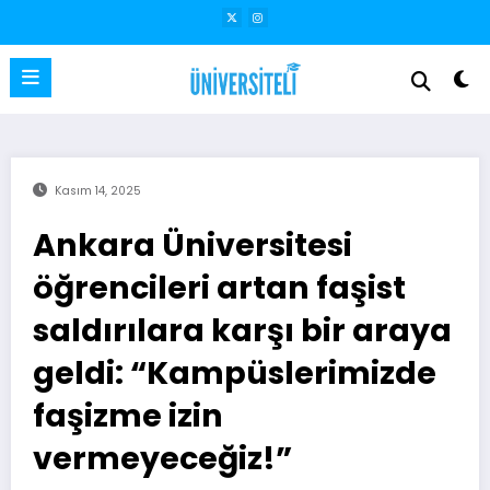
İçeriğe
atla
Kasım 14, 2025
Ankara Üniversitesi
öğrencileri artan faşist
saldırılara karşı bir araya
geldi: “Kampüslerimizde
faşizme izin
vermeyeceğiz!”